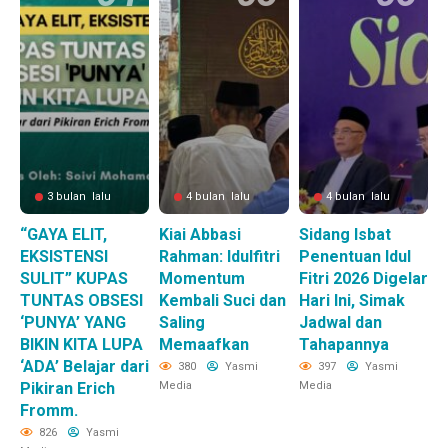
3 bulan lalu
4 bulan lalu
4 bulan lalu
“GAYA ELIT,
Kiai Abbasi
Sidang Isbat
EKSISTENSI
Rahman: Idulfitri
Penentuan Idul
SULIT” KUPAS
Momentum
Fitri 2026 Digelar
TUNTAS OBSESI
Kembali Suci dan
Hari Ini, Simak
‘PUNYA’ YANG
Saling
Jadwal dan
BIKIN KITA LUPA
Memaafkan
Tahapannya
‘ADA’ Belajar dari
380
Yasmi
397
Yasmi
Pikiran Erich
Media
Media
Fromm.
826
Yasmi