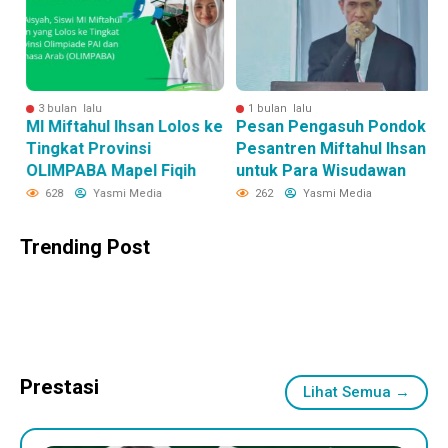
3 bulan lalu
1 bulan lalu
MI Miftahul Ihsan Lolos ke
Pesan Pengasuh Pondok
R
Tingkat Provinsi
Pesantren Miftahul Ihsan
R
OLIMPABA Mapel Fiqih
untuk Para Wisudawan
628
Yasmi Media
262
Yasmi Media
Trending Post
Prestasi
Lihat Semua →