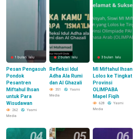
1 bulan lalu
2 bulan lalu
3 bulan lalu
Pesan Pengasuh
Refleksi Idul
MI Miftahul Ihsan
Pondok
Adha Ala Rumi
Lolos ke Tingkat
Pesantren
dan Al Ghazali
Provinsi
Miftahul Ihsan
OLIMPABA
351
Yasmi
untuk Para
Media
Mapel Fiqih
Wisudawan
628
Yasmi
Media
262
Yasmi
Media