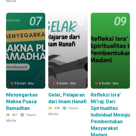
Media
5 bulan lalu
6 bulan lalu
6 bulan lalu
Menyegarkan
Gelar, Pelajaran
Refleksi Isra’
Makna Puasa
dari Imam Hanafi
Mi’raj: Dari
Ramadhan
Spiritualitas
438
Yasmi
Media
Individual Menuju
467
Yasmi
Media
Pembentukan
Masyarakat
Madani