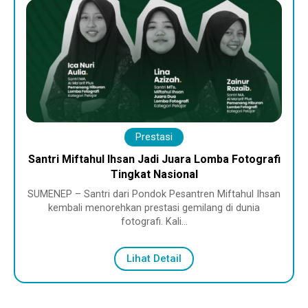
Prestasi
ba Fotografi
Santri Miftahul Ihsan Raih Juara 2 Nasy
Tingkat Kecamatan Bluto
Miftahul Ihsan
SUMENEP – Umar Faruq, seorang santri M
 di dunia
Diniyah Takmiliyah (MDT) Al Wathoniyah da
Pesantren…
Lihat Detail