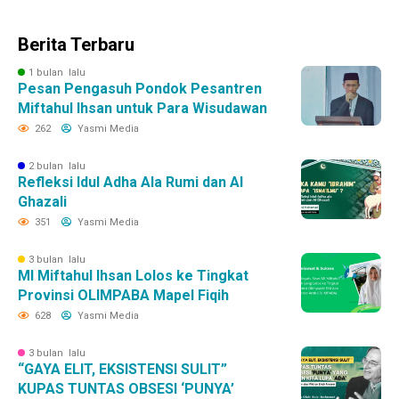
Berita Terbaru
1 bulan lalu
Pesan Pengasuh Pondok Pesantren
Miftahul Ihsan untuk Para Wisudawan
262
Yasmi Media
2 bulan lalu
Refleksi Idul Adha Ala Rumi dan Al
Ghazali
351
Yasmi Media
3 bulan lalu
MI Miftahul Ihsan Lolos ke Tingkat
Provinsi OLIMPABA Mapel Fiqih
628
Yasmi Media
3 bulan lalu
“GAYA ELIT, EKSISTENSI SULIT”
KUPAS TUNTAS OBSESI ‘PUNYA’