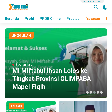
Sabtu, 08 Agu 2026
Beranda
Profil
PPDB Online
Prestasi
Yayasan
Hea
UNGGULAN
3 bulan lalu
MI Miftahul Ihsan Lolos ke
Tingkat Provinsi OLIMPABA
Mapel Fiqih
Terbaru