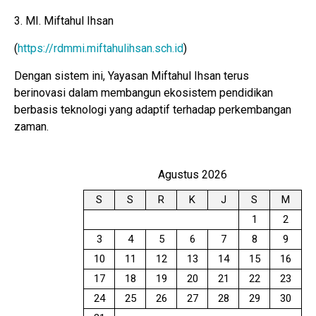
3. MI. Miftahul Ihsan
(
https://rdmmi.miftahulihsan.sch.id
)
Dengan sistem ini, Yayasan Miftahul Ihsan terus
berinovasi dalam membangun ekosistem pendidikan
berbasis teknologi yang adaptif terhadap perkembangan
zaman.
Agustus 2026
S
S
R
K
J
S
M
1
2
3
4
5
6
7
8
9
10
11
12
13
14
15
16
17
18
19
20
21
22
23
24
25
26
27
28
29
30