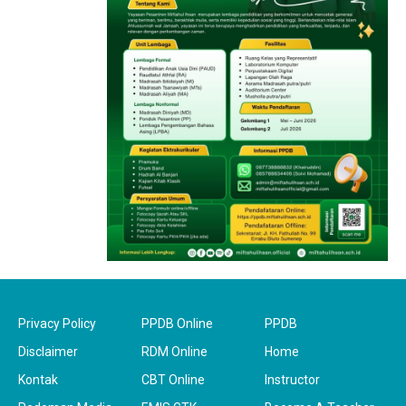
Privacy Policy
PPDB Online
PPDB
Disclaimer
RDM Online
Home
Kontak
CBT Online
Instructor