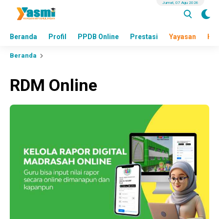
Jumat, 07 Agu 2026
Beranda
Profil
PPDB Online
Prestasi
Yayasan
Hea
Beranda
RDM Online