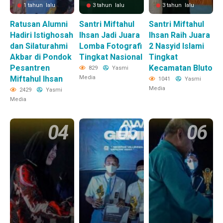
1 tahun lalu
3 tahun lalu
3 tahun lalu
Ratusan Alumni
Santri Miftahul
Santri Miftahul
Hadiri Istighosah
Ihsan Jadi Juara
Ihsan Raih Juara
dan Silaturahmi
Lomba Fotografi
2 Nasyid Islami
Akbar di Pondok
Tingkat Nasional
Tingkat
Pesantren
Kecamatan Bluto
829
Yasmi
Miftahul Ihsan
Media
1041
Yasmi
Media
2429
Yasmi
Media