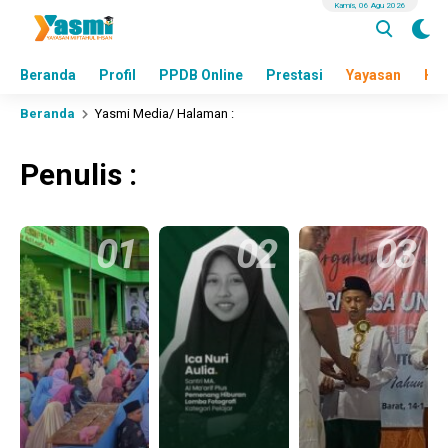
Kamis, 06 Agu 2026
Beranda
Profil
PPDB Online
Prestasi
Yayasan
Hea
Beranda
Yasmi Media
/ Halaman :
Penulis :