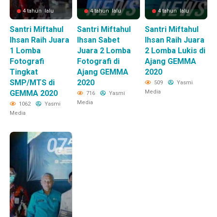
4 tahun lalu
4 tahun lalu
4 tahun lalu
Santri Miftahul
Santri Miftahul
Santri Miftahul
Ihsan Raih Juara
Ihsan Sabet
Ihsan Raih Juara
1 Lomba
Juara 2 Lomba
2 Lomba Lukis di
Fotografi
Fotografi di
Ajang GEMMA
Tingkat
Ajang GEMMA
2020
SMP/MTS di
2020
509
Yasmi
GEMMA 2020
Media
716
Yasmi
Media
1062
Yasmi
Media