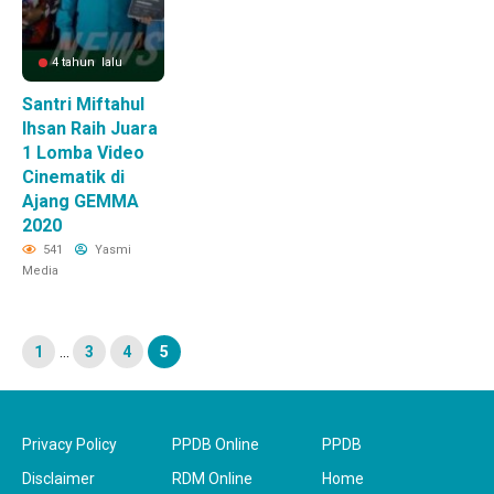
4 tahun lalu
Santri Miftahul
Ihsan Raih Juara
1 Lomba Video
Cinematik di
Ajang GEMMA
2020
541
Yasmi
Media
1
…
3
4
5
Privacy Policy
PPDB Online
PPDB
Disclaimer
RDM Online
Home