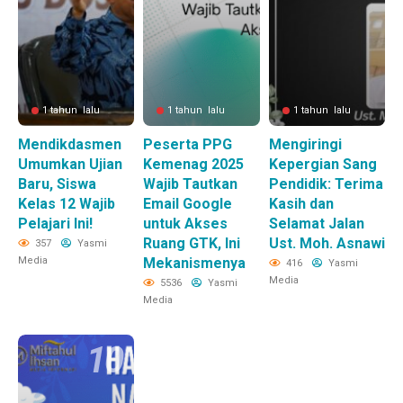
1 tahun lalu
1 tahun lalu
1 tahun lalu
Mendikdasmen
Peserta PPG
Mengiringi
Umumkan Ujian
Kemenag 2025
Kepergian Sang
Baru, Siswa
Wajib Tautkan
Pendidik: Terima
Kelas 12 Wajib
Email Google
Kasih dan
Pelajari Ini!
untuk Akses
Selamat Jalan
Ruang GTK, Ini
Ust. Moh. Asnawi
357
Yasmi
Media
Mekanismenya
416
Yasmi
Media
5536
Yasmi
Media