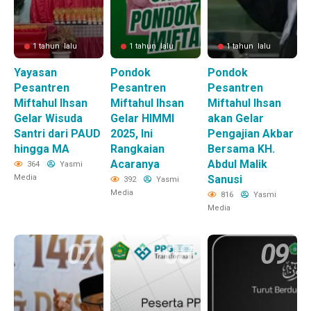
1 tahun lalu
1 tahun lalu
1 tahun lalu
Yayasan
Pondok
Pondok
Pesantren
Pesantren
Pesantren
Miftahul Ihsan
Miftahul Ihsan
Miftahul Ihsan
Gelar Wisuda
Gelar HIMMI
akan Gelar
Santri dari PAUD
2025, Ini
Pengajian Akbar
hingga MA
Rangkaian
Bersama KH.
Acaranya
Abdul Malik
364
Yasmi
Media
Sanusi
392
Yasmi
Media
816
Yasmi
Media