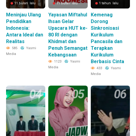
11 bulan lalu
11 bulan lalu
1 tahun lalu
Meninjau Ulang
Yayasan Miftahul
Kemenag
Pendidikan
Ihsan Gelar
Dorong
Indonesia:
Upacara HUT ke-
Sinkronisasi
Antara Ideal dan
80 RI dengan
Kurikulum
Realitas
Khidmat dan
Pancasila dan
Penuh Semangat
Terapkan
585
Yasmi
Media
Kebangsaan
Kurikulum
Berbasis Cinta
1123
Yasmi
Media
433
Yasmi
Media