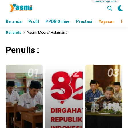
Jumat, 07 Agu 2026
Beranda
Profil
PPDB Online
Prestasi
Yayasan
Hea
Beranda
Yasmi Media
/ Halaman :
Penulis :