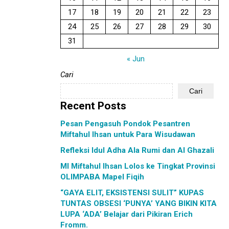
17
18
19
20
21
22
23
24
25
26
27
28
29
30
31
« Jun
Cari
Cari
Recent Posts
Pesan Pengasuh Pondok Pesantren
Miftahul Ihsan untuk Para Wisudawan
Refleksi Idul Adha Ala Rumi dan Al Ghazali
MI Miftahul Ihsan Lolos ke Tingkat Provinsi
OLIMPABA Mapel Fiqih
“GAYA ELIT, EKSISTENSI SULIT” KUPAS
TUNTAS OBSESI ‘PUNYA’ YANG BIKIN KITA
LUPA ‘ADA’ Belajar dari Pikiran Erich
Fromm.