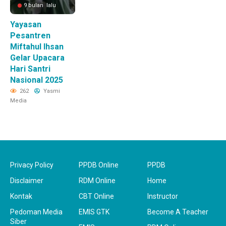
9 bulan lalu
Yayasan
Pesantren
Miftahul Ihsan
Gelar Upacara
Hari Santri
Nasional 2025
262
Yasmi
Media
Privacy Policy
PPDB Online
PPDB
Disclaimer
RDM Online
Home
Kontak
CBT Online
Instructor
Pedoman Media
EMIS GTK
Become A Teacher
Siber