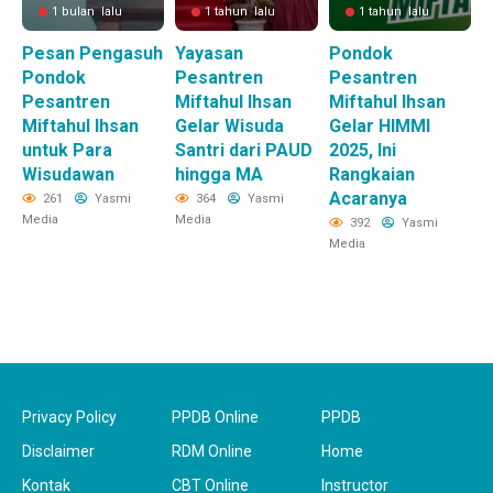
1 bulan lalu
1 tahun lalu
1 tahun lalu
Pesan Pengasuh
Yayasan
Pondok
Pondok
Pesantren
Pesantren
Pesantren
Miftahul Ihsan
Miftahul Ihsan
Miftahul Ihsan
Gelar Wisuda
Gelar HIMMI
untuk Para
Santri dari PAUD
2025, Ini
Wisudawan
hingga MA
Rangkaian
Acaranya
261
Yasmi
364
Yasmi
Media
Media
392
Yasmi
Media
Privacy Policy
PPDB Online
PPDB
Disclaimer
RDM Online
Home
Kontak
CBT Online
Instructor