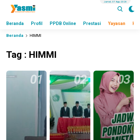
Jumat, 07 Agu 2026
Beranda
Profil
PPDB Online
Prestasi
Yayasan
Hea
Beranda
HIMMI
Tag : HIMMI