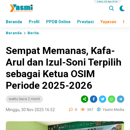
Sabtu, 08 Agu 2026
Beranda
Profil
PPDB Online
Prestasi
Yayasan
Hea
Beranda
Berita
Sempat Memanas, Kafa-
Arul dan Izul-Soni Terpilih
sebagai Ketua OSIM
Periode 2025-2026
waktu baca 2 menit
Minggu, 30 Nov 2025 16:52
0
367
Yasmi Media