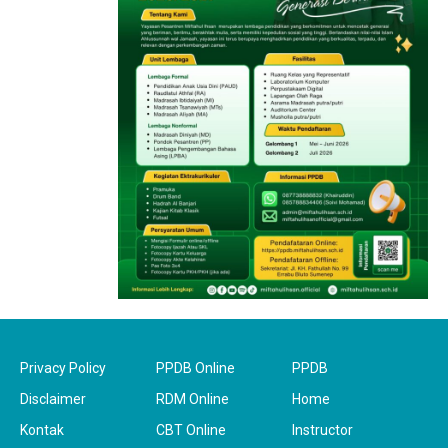
Privacy Policy
PPDB Online
PPDB
Disclaimer
RDM Online
Home
Kontak
CBT Online
Instructor